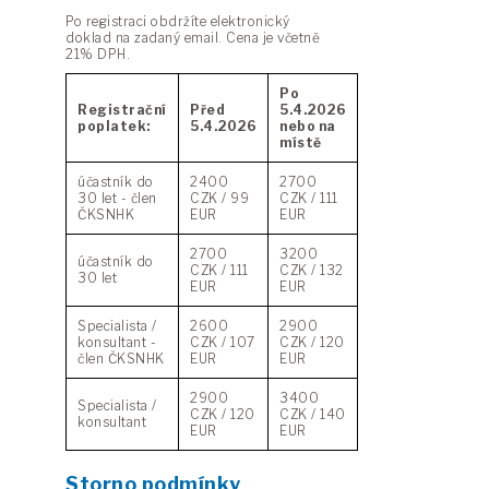
Po registraci obdržíte elektronický
doklad na zadaný email. Cena je včetně
21% DPH.
Po
Registrační
Před
5.4.2026
poplatek:
5.4.2026
nebo na
místě
účastník do
2400
2700
30 let - člen
CZK / 99
CZK / 111
ČKSNHK
EUR
EUR
2700
3200
účastník do
CZK / 111
CZK / 132
30 let
EUR
EUR
Specialista /
2600
2900
konsultant -
CZK / 107
CZK / 120
člen ČKSNHK
EUR
EUR
2900
3400
Specialista /
CZK / 120
CZK / 140
konsultant
EUR
EUR
Storno podmínky