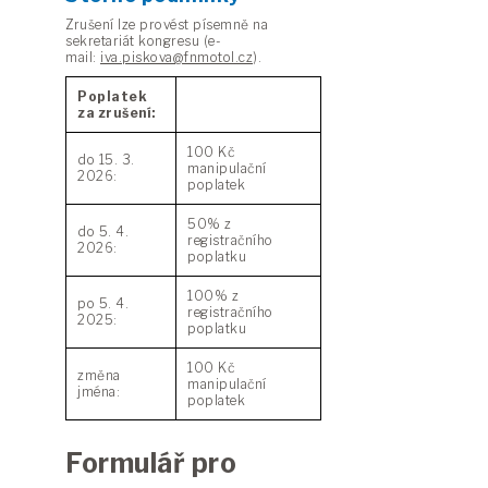
Zrušení lze provést písemně na
sekretariát kongresu (e-
mail:
iva.piskova@fnmotol.cz
).
Poplatek
za zrušení:
100 Kč
do 15. 3.
manipulační
2026:
poplatek
50% z
do 5. 4.
registračního
2026:
poplatku
100% z
po 5. 4.
registračního
2025:
poplatku
100 Kč
změna
manipulační
jména:
poplatek
Formulář pro