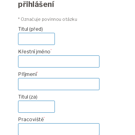
přihlášení
* Označuje povinnou otázku
Titul (před)
Křestní jméno
Příjmení
Titul (za)
Pracoviště