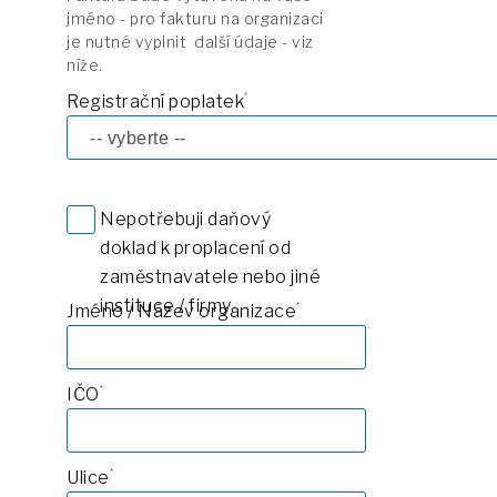
jméno - pro fakturu na organizaci
je nutné vyplnit další údaje - viz
níže.
Registrační poplatek
Nepotřebuji daňový
doklad k proplacení od
zaměstnavatele nebo jiné
instituce / firmy.
Jméno / Název organizace
IČO
Ulice